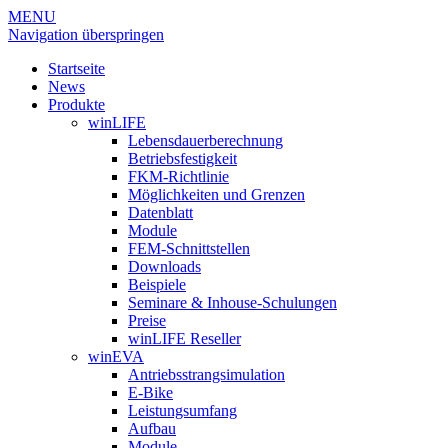
MENU
Navigation überspringen
Startseite
News
Produkte
winLIFE
Lebensdauerberechnung
Betriebsfestigkeit
FKM-Richtlinie
Möglichkeiten und Grenzen
Datenblatt
Module
FEM-Schnittstellen
Downloads
Beispiele
Seminare & Inhouse-Schulungen
Preise
winLIFE Reseller
winEVA
Antriebsstrangsimulation
E-Bike
Leistungsumfang
Aufbau
Module