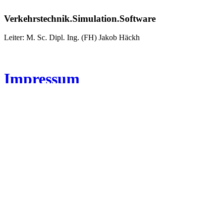
Verkehrstechnik.Simulation.Software
Leiter: M. Sc. Dipl. Ing. (FH) Jakob Häckh
Impressum
Datenschutz
Büro
Im Dorf 22
89129 Langenau / Hörvelsingen
Telefon: 07348 / 96883-0
Telefax: 07348 / 96883-49
Senden Sie uns eine Nachricht